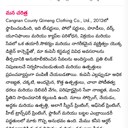
మన చరిత్ర
Cangnan County Qimeng Clothing Co., Ltd., 2012లో
స్థాపించబడింది, ఇది టీ-షర్టులు, పోలో షర్టులు, హూడీలు, వర్క్
యూనిఫాంలు మరియు క్యాప్‌ల పరిశోధన, విక్రయం మరియు
సేవలో ఒక తయారీ.
సౌకర్యం మరియు నాగరీకమైన వ్యక్తిత్వం యొక్క
డిజైన్ కాన్సెప్ట్‌తో, మా కంపెనీ కస్టమర్ల వివిధ అవసరాలను
తీర్చడానికి అనుకూలీకరించిన సేవలను అందిస్తుంది. ప్రతి లింక్
నిపుణులచే నిర్వహించబడుతుంది మరియు ఉత్పత్తులు
ప్రపంచవ్యాప్తంగా పంపిణీ చేయబడతాయి. కంపెనీ ఎల్లప్పుడూ అధిక
నాణ్యత, చక్కటి, అందమైన, కొత్త ఉత్పత్తులు, చాలా పోటీతత్వ
ధరలు మరియు డెలివరీ వేగం, పరిపూర్ణమైన సేవా నాణ్యత, మంచి
స్థితిని సాధించడానికి కట్టుబడి ఉంది. నూలు సోర్సింగ్, నేయడం,
అద్దకం మరియు ఉత్పత్తి, అలాగే స్క్రీన్ ప్రింటింగ్, ఆఫ్‌సెట్ ప్రింటింగ్,
హీట్ ట్రాన్స్‌ఫర్ ప్రింటింగ్, ఫ్లాకింగ్ మరియు బట్టల ఎంబ్రాయిడరీ
పద్ధతులలో మాకు గొప్ప అనుభవం ఉంది. మేము కనీస ఆర్డర్