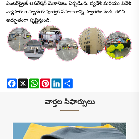
ఎంటర్‌ప్రైజ్ ఆపరేషన్ మెకానిజం ఏర్పడింది. స్వదేశీ మరియు విదేశీ
వ్యాపారుల హృదయపూర్వక సహకారాన్ని స్వాగతించండి, కలిసి
అద్భుతంగా సృష్టిస్తుంది.
Facebook
X
WhatsApp
Pinterest
LinkedIn
Share
వార్తల సిఫార్సులు