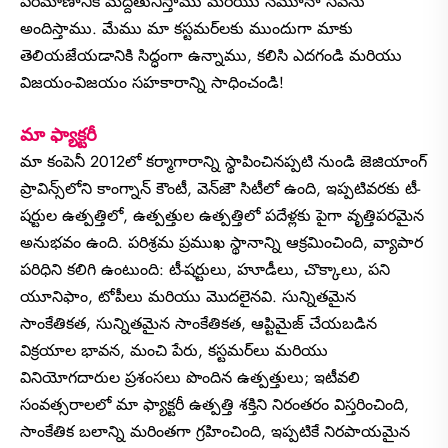
పరిమాణానికి మద్దతునిస్తాము మరియు నమూనా సేవను
అందిస్తాము. మేము మా కస్టమర్‌లకు ముందుగా మాకు
తెలియజేయడానికి సిద్ధంగా ఉన్నాము, కలిసి ఎదగండి మరియు
విజయం-విజయం సహకారాన్ని సాధించండి!
మా ఫ్యాక్టరీ
మా కంపెనీ 2012లో కర్మాగారాన్ని స్థాపించినప్పటి నుండి జెజియాంగ్
ప్రావిన్స్‌లోని కాంగ్నాన్ కౌంటీ, వెన్‌జౌ సిటీలో ఉంది, ఇప్పటివరకు టీ-
షర్టుల ఉత్పత్తిలో, ఉత్పత్తుల ఉత్పత్తిలో పదేళ్లకు పైగా వృత్తిపరమైన
అనుభవం ఉంది. పరిశ్రమ ప్రముఖ స్థానాన్ని ఆక్రమించింది, వ్యాపార
పరిధిని కలిగి ఉంటుంది: టీ-షర్టులు, హూడీలు, చొక్కాలు, పని
యూనిఫాం, టోపీలు మరియు మొదలైనవి. సున్నితమైన
సాంకేతికత, సున్నితమైన సాంకేతికత, ఆప్టిమైజ్ చేయబడిన
విక్రయాల భావన, మంచి పేరు, కస్టమర్‌లు మరియు
వినియోగదారుల ప్రశంసలు పొందిన ఉత్పత్తులు; ఇటీవలి
సంవత్సరాలలో మా ఫ్యాక్టరీ ఉత్పత్తి శక్తిని నిరంతరం విస్తరించింది,
సాంకేతిక బలాన్ని మరింతగా గ్రహించింది, ఇప్పటికే నిరపాయమైన