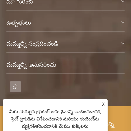
మా గురించి
ఉత్పత్తులు
మమ్మల్ని సంప్రదించండి
మమ్మల్ని అనుసరించు
X
మీకు మెరుగైన బ్రౌజింగ్ అనుభవాన్ని అందించడానికి,
కాపీరైట్ © 2023 కాన్గ్నాన్ కౌంటీ కిమెంగ్ క్లోతింగ్ కో.,
సైట్ ట్రాఫిక్‌ను విశ్లేషించడానికి మరియు కంటెంట్‌ను
లిమిటెడ్ - టీ -షర్టు, పోలో షర్టులు, చెమట చొక్కా - అన్ని
వ్యక్తిగతీకరించడానికి మేము కుక్కీలను