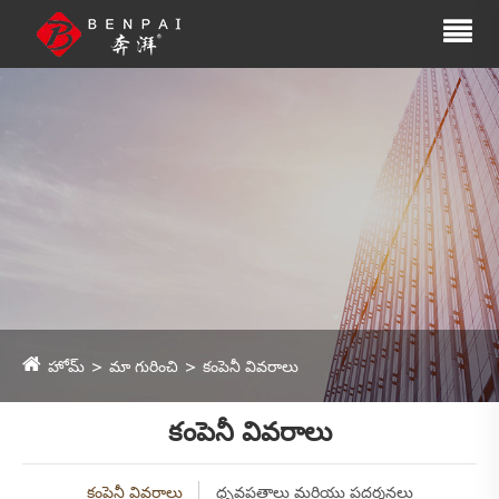
హోమ్
మా గురించి
కంపెనీ వివరాలు
కంపెనీ వివరాలు
కంపెనీ వివరాలు
ధృవపత్రాలు మరియు ప్రదర్శనలు