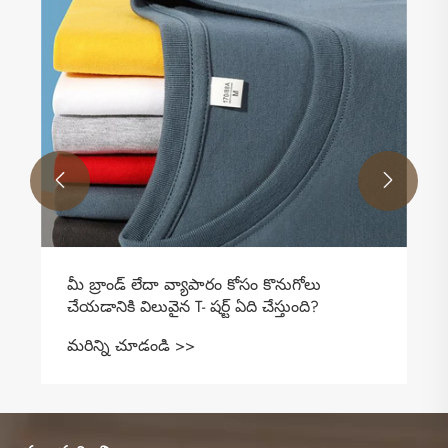


మీ బ్రాండ్ లేదా వ్యాపారం కోసం కొనుగోలు
చేయడానికి విలువైన T- షర్ట్ ఏది చేస్తుంది?
మరిన్ని చూడండి >>