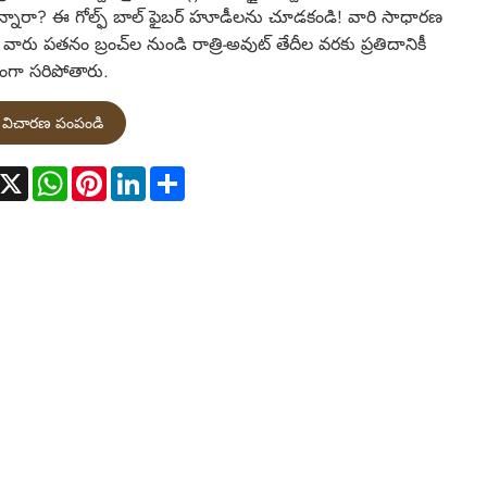
న్నారా? ఈ గోల్ఫ్ బాల్ ఫైబర్ హూడీలను చూడకండి! వారి సాధారణ
, వారు పతనం బ్రంచ్‌ల నుండి రాత్రి-అవుట్ తేదీల వరకు ప్రతిదానికీ
ంగా సరిపోతారు.
విచారణ పంపండి
acebook
X
WhatsApp
Pinterest
LinkedIn
Share