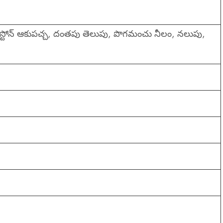
లూస్టోన్ ఆకుపచ్చ, దంతపు తెలుపు, పొగమంచు నీలం, నలుపు,