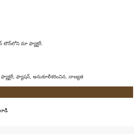
 టౌన్‌లోని మా ఫ్యాక్టరీ.
్యాక్టరీ, ఫ్యాషన్, అనుకూలీకరించిన, నాణ్యత
ూడీ