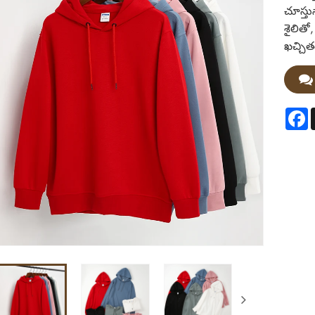
చూస్తు
శైలితో
ఖచ్చిత
F