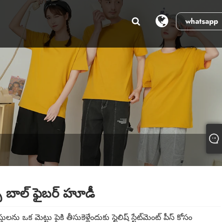
whatsapp
ఫ్ బాల్ ఫైబర్ హూడీ
తులను ఒక మెట్టు పైకి తీసుకెళ్లేందుకు స్టైలిష్ స్టేట్‌మెంట్ పీస్ కోసం