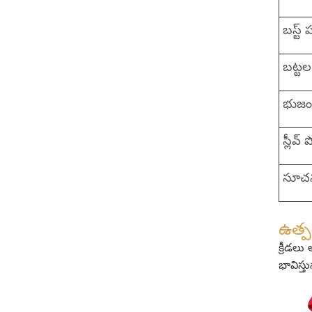
బస్ట్
బట్ట
భుజం 
స్లీవ్
సూచ
ఉత్పత
క్రీడలు
భావిస్తు