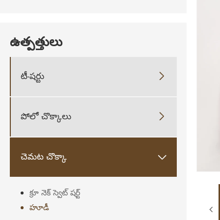
ఉత్పత్తులు
టీ-షర్టు

పోలో చొక్కాలు

చెమట చొక్కా

క్రూ నెక్ స్వెట్ షర్ట్
హూడీ