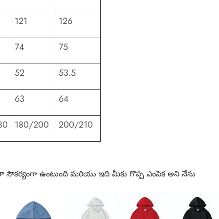
121
126
74
75
52
53.5
63
64
80
180/200
200/210
ోజంతా సౌకర్యంగా ఉంటుంది మరియు ఇది మీకు గొప్ప ఎంపిక అని నేను