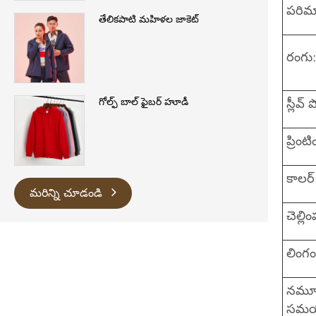
పరిమ
తేలికపాటి మహిళల జాకెట్
రంగు:
స్లీవ్
గోల్ఫ్ బాల్ ఫైబర్ హూడీ
ప్రింటి
కాలర్
మరిన్ని చూడండి
చెల్లిం
లింగం
నమూ
సమయ