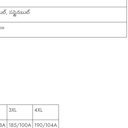
బుల్, సస్టైనబుల్
లం
3XL
4XL
8A
185/100A
190/104A