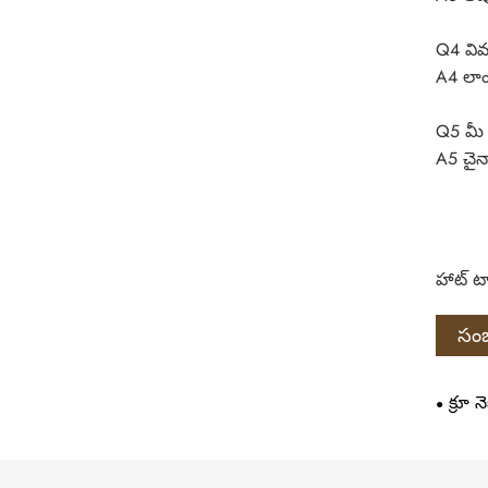
Q4 విమ
A4 లాం
Q5 మీ ఫ
A5 చైనా
హాట్ ట్
సంబ
క్రూ నె