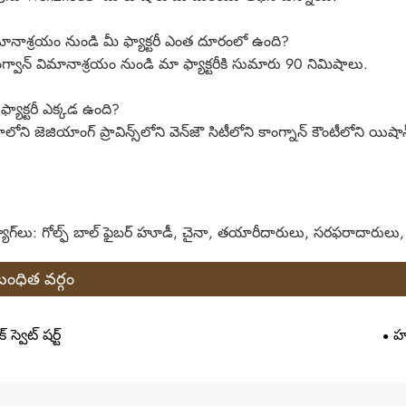
ానాశ్రయం నుండి మీ ఫ్యాక్టరీ ఎంత దూరంలో ఉంది?
గ్వాన్ విమానాశ్రయం నుండి మా ఫ్యాక్టరీకి సుమారు 90 నిమిషాలు.
్యాక్టరీ ఎక్కడ ఉంది?
లోని జెజియాంగ్ ప్రావిన్స్‌లోని వెన్‌జౌ సిటీలోని కాంగ్నాన్ కౌంటీలోని యిషాన్
యాగ్‌లు: గోల్ఫ్ బాల్ ఫైబర్ హూడీ, చైనా, తయారీదారులు, సరఫరాదారులు, ఫ
ంధిత వర్గం
క్ స్వెట్ షర్ట్
హ