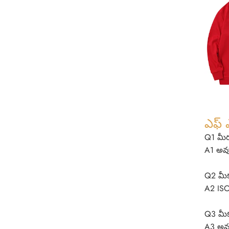
ఎఫ్ 
Q1 మీర
A1 అవు
Q2 మీకు
A2 ISO
Q3 మీ
A3 అవ