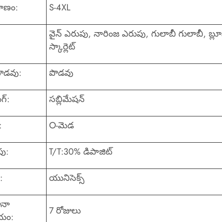
ాణం:
S-4XL
వైన్ ఎరుపు, నారింజ ఎరుపు, గులాబీ గులాబీ, బ్
స్కార్లెట్
 పొడవు:
పొడవు
ంగ్:
సబ్లిమేషన్
:
O-మెడ
పు:
T/T:30% డిపాజిట్
:
యునిసెక్స్
నా
7 రోజులు
ం: