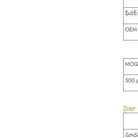
ఫీచర్
OEM 
MO
500 
సైజు చ
సూచన