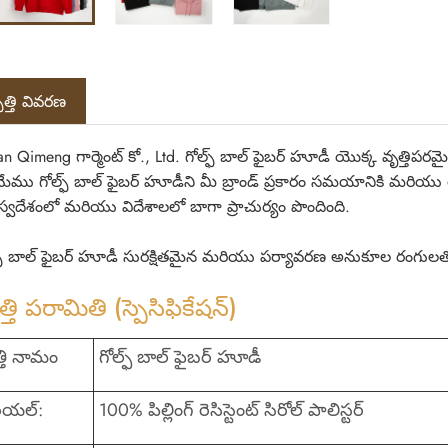
త్తి వివరణ
n Qimeng గార్మెంట్ కో., Ltd. గోల్ఫ్ బాల్ ఫైబర్ హూడీ యొక్క వృత్తిప
మేము గోల్ఫ్ బాల్ ఫైబర్ హూడీని మీ బ్రాండ్ ప్రకారం సమయానికి మరియు 
్వదేశంలో మరియు విదేశాలలో బాగా ప్రాచుర్యం పొందింది.
ఫ్ బాల్ ఫైబర్ హూడీ సురక్షితమైన మరియు పర్యావరణ అనుకూల రంగ
్తి పరామితి (స్పెసిఫికేషన్)
్తి నామం
గోల్ఫ్ బాల్ ఫైబర్ హూడీ
రియల్:
100% పిల్లింగ్ రెసిస్టెంట్ సిరోల్ పాలిస్టర్