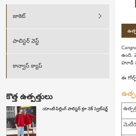
జాకెట్

ఉత్ప
పాలిస్టర్ వెస్ట్
Cangna
ఉంది. 
హూడీ స
కాన్వాస్ క్యాప్
ఈ గోల్
ఉత్పత
కొత్త ఉత్పత్తులు
ఉత్పత
యాంటీ-పిల్లింగ్ పాలిస్టర్ క్రూ నెక్ స్వెట్‌షర్ట్
మెటీ