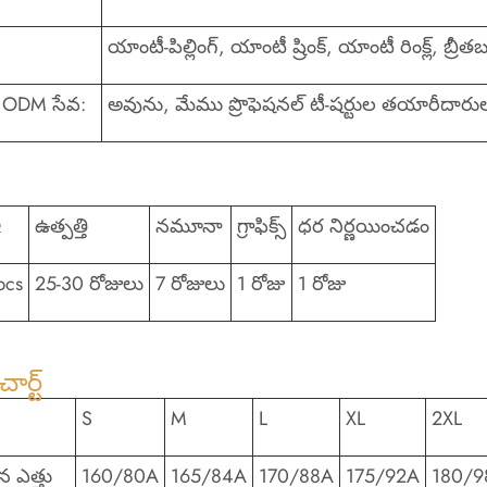
:
యాంటీ-పిల్లింగ్, యాంటీ ష్రింక్, యాంటీ రింక్ల్, బ్రీత
ODM సేవ:
అవును, మేము ప్రొఫెషనల్ టీ-షర్టుల తయారీదారు
Q
ఉత్పత్తి
నమూనా
గ్రాఫిక్స్
ధర నిర్ణయించడం
pcs
25-30 రోజులు
7 రోజులు
1 రోజు
1 రోజు
ార్ట్
S
M
L
XL
2XL
 ఎత్తు
160/80A
165/84A
170/88A
175/92A
180/9