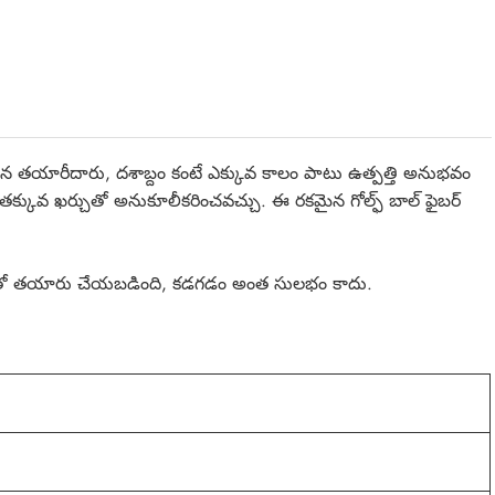
రమైన తయారీదారు, దశాబ్దం కంటే ఎక్కువ కాలం పాటు ఉత్పత్తి అనుభవం
తక్కువ ఖర్చుతో అనుకూలీకరించవచ్చు. ఈ రకమైన గోల్ఫ్ బాల్ ఫైబర్
ులతో తయారు చేయబడింది, కడగడం అంత సులభం కాదు.