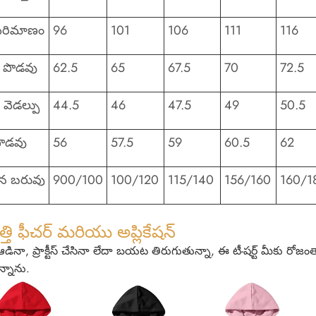
 పరిమాణం
96
101
106
111
116
ల పొడవు
62.5
65
67.5
70
72.5
వెడల్పు
44.5
46
47.5
49
50.5
 పొడవు
56
57.5
59
60.5
62
న బరువు
900/100
100/120
115/140
156/160
160/1
్తి ఫీచర్ మరియు అప్లికేషన్
 ఆడినా, ప్రాక్టీస్ చేసినా లేదా బయట తిరుగుతున్నా, ఈ టీ-షర్ట్ మీకు ర
న్నాను.