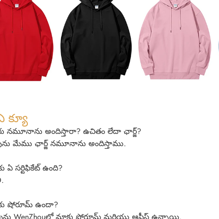
ఎ క్యూ
ు నమూనాను అందిస్తారా? ఉచితం లేదా ఛార్జ్?
ను మేము ఛార్జ్ నమూనాను అందిస్తాము.
 ఏ సర్టిఫికేట్ ఉంది?
.
కు షోరూమ్ ఉందా?
ును WenZhouలో మాకు షోరూమ్ మరియు ఆఫీస్ ఉన్నాయి.