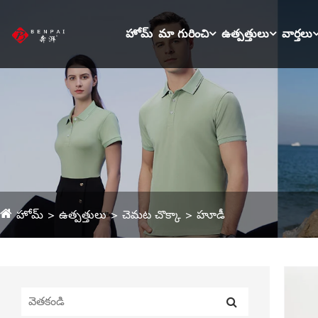
హోమ్
మా గురించి
ఉత్పత్తులు
వార్తలు
హోమ్
ఉత్పత్తులు
చెమట చొక్కా
హూడీ