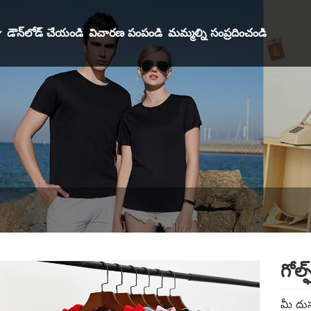
డౌన్‌లోడ్ చేయండి
విచారణ పంపండి
మమ్మల్ని సంప్రదించండి
గోల్
మీ దుస్