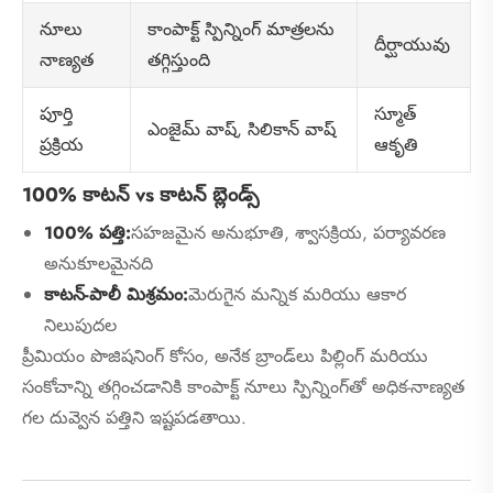
కాంపాక్ట్ స్పిన్నింగ్ మాత్రలను
నూలు
దీర్ఘాయువు
తగ్గిస్తుంది
నాణ్యత
స్మూత్
పూర్తి
ఎంజైమ్ వాష్, సిలికాన్ వాష్
ఆకృతి
ప్రక్రియ
100% కాటన్ vs కాటన్ బ్లెండ్స్
100% పత్తి:
సహజమైన అనుభూతి, శ్వాసక్రియ, పర్యావరణ
అనుకూలమైనది
కాటన్-పాలీ మిశ్రమం:
మెరుగైన మన్నిక మరియు ఆకార
నిలుపుదల
ప్రీమియం పొజిషనింగ్ కోసం, అనేక బ్రాండ్‌లు పిల్లింగ్ మరియు
సంకోచాన్ని తగ్గించడానికి కాంపాక్ట్ నూలు స్పిన్నింగ్‌తో అధిక-నాణ్యత
గల దువ్వెన పత్తిని ఇష్టపడతాయి.