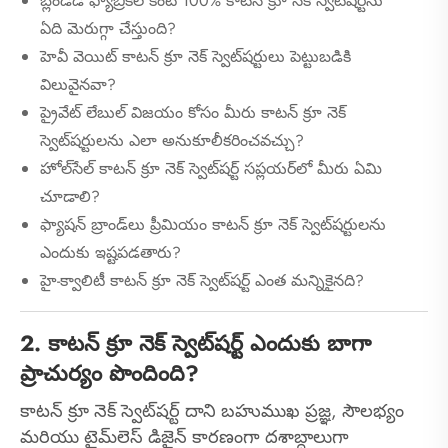
బ్లెండెడ్ ఫ్యాబ్రిక్‌ల కంటే 100% కాటన్ క్రూ నెక్ స్వెట్‌షర్ట్‌ను
ఏది మెరుగ్గా చేస్తుంది?
హెవీ వెయిట్ కాటన్ క్రూ నెక్ స్వెట్‌షర్టులు పెట్టుబడికి
విలువైనవా?
ప్రైవేట్ లేబుల్ విజయం కోసం మీరు కాటన్ క్రూ నెక్
స్వెట్‌షర్టులను ఎలా అనుకూలీకరించవచ్చు?
హోల్‌సేల్ కాటన్ క్రూ నెక్ స్వెట్‌షర్ట్ సప్లయర్‌లో మీరు ఏమి
చూడాలి?
ఫ్యాషన్ బ్రాండ్‌లు ప్రీమియం కాటన్ క్రూ నెక్ స్వెట్‌షర్టులను
ఎందుకు ఇష్టపడతారు?
హై-క్వాలిటీ కాటన్ క్రూ నెక్ స్వెట్‌షర్ట్ ఎంత మన్నికైనది?
2. కాటన్ క్రూ నెక్ స్వెట్‌షర్ట్ ఎందుకు బాగా
ప్రాచుర్యం పొందింది?
కాటన్ క్రూ నెక్ స్వెట్‌షర్ట్ దాని బహుముఖ ప్రజ్ఞ, సౌలభ్యం
మరియు టైమ్‌లెస్ డిజైన్ కారణంగా దశాబ్దాలుగా