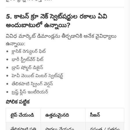
5. కాటన్ క్రూ నెక్ స్వెట్‌షర్టుల రకాలు ఏవి
అందుబాటులో ఉన్నాయి?
వివిధ మార్కెట్ డిమాండ్లను తీర్చడానికి అనేక వైవిధ్యాలు
ఉన్నాయి:
క్లాసిక్ రెగ్యులర్ ఫిట్
భారీ స్ట్రీట్‌వేర్ ఫిట్
డ్రాప్ షోల్డర్ డిజైన్
హెవీ వెయిట్ వింటర్ స్వెట్‌షర్ట్
తేలికపాటి స్ప్రింగ్ వెర్షన్
బ్రష్డ్ ఫ్లీస్ ఇంటీరియర్
పోలిక పట్టిక
టైప్ చేయండి
ఉత్తమమైనది
సీజన్
పొరలు వేయడం
వసంత / పతనం
తేలికపాటి పత్తి