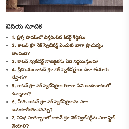
విషయ సూచిక
1. ప్రశ్న ఫారమ్‌లో విస్తరించిన కీవర్డ్ శీర్షికలు
2. కాటన్ క్రూ నెక్ స్వెట్‌షర్ట్ ఎందుకు బాగా ప్రాచుర్యం
పొందింది?
3. కాటన్ స్వెట్‌షర్ట్ నాణ్యతను ఏది నిర్ణయిస్తుంది?
4. ప్రీమియం కాటన్ క్రూ నెక్ స్వెట్‌షర్టులు ఎలా తయారు
చేస్తారు?
5. కాటన్ క్రూ నెక్ స్వెట్‌షర్టుల రకాలు ఏవి అందుబాటులో
ఉన్నాయి?
6. మీరు కాటన్ క్రూ నెక్ స్వెట్‌షర్టులను ఎలా
అనుకూలీకరించవచ్చు?
7. వివిధ సందర్భాలలో కాటన్ క్రూ నెక్ స్వెట్‌షర్ట్‌ను ఎలా స్టైల్
చేయాలి?