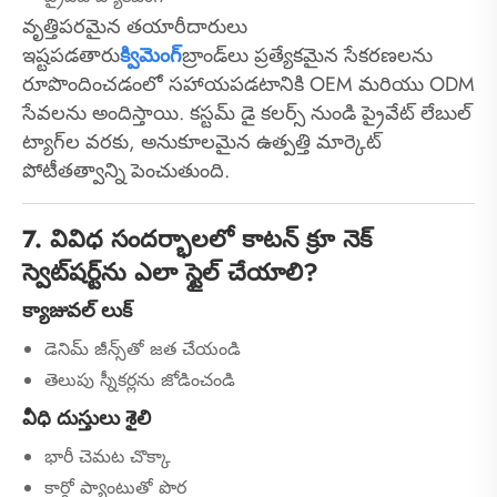
వృత్తిపరమైన తయారీదారులు
ఇష్టపడతారు
క్విమెంగ్
బ్రాండ్‌లు ప్రత్యేకమైన సేకరణలను
రూపొందించడంలో సహాయపడటానికి OEM మరియు ODM
సేవలను అందిస్తాయి. కస్టమ్ డై కలర్స్ నుండి ప్రైవేట్ లేబుల్
ట్యాగ్‌ల వరకు, అనుకూలమైన ఉత్పత్తి మార్కెట్
పోటీతత్వాన్ని పెంచుతుంది.
7. వివిధ సందర్భాలలో కాటన్ క్రూ నెక్
స్వెట్‌షర్ట్‌ను ఎలా స్టైల్ చేయాలి?
క్యాజువల్ లుక్
డెనిమ్ జీన్స్‌తో జత చేయండి
తెలుపు స్నీకర్లను జోడించండి
వీధి దుస్తులు శైలి
భారీ చెమట చొక్కా
కార్గో ప్యాంటుతో పొర