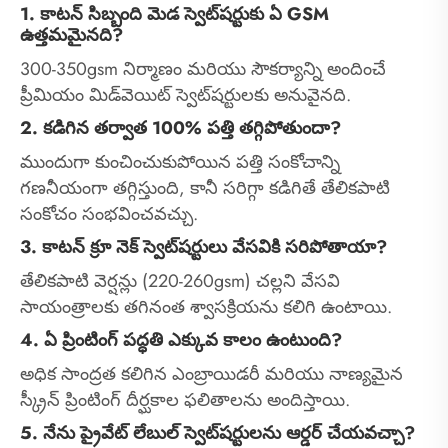
1. కాటన్ సిబ్బంది మెడ స్వెట్‌షర్టుకు ఏ GSM
ఉత్తమమైనది?
300-350gsm నిర్మాణం మరియు సౌకర్యాన్ని అందించే
ప్రీమియం మిడ్‌వెయిట్ స్వెట్‌షర్టులకు అనువైనది.
2. కడిగిన తర్వాత 100% పత్తి తగ్గిపోతుందా?
ముందుగా కుంచించుకుపోయిన పత్తి సంకోచాన్ని
గణనీయంగా తగ్గిస్తుంది, కానీ సరిగ్గా కడిగితే తేలికపాటి
సంకోచం సంభవించవచ్చు.
3. కాటన్ క్రూ నెక్ స్వెట్‌షర్టులు వేసవికి సరిపోతాయా?
తేలికపాటి వెర్షన్లు (220-260gsm) చల్లని వేసవి
సాయంత్రాలకు తగినంత శ్వాసక్రియను కలిగి ఉంటాయి.
4. ఏ ప్రింటింగ్ పద్ధతి ఎక్కువ కాలం ఉంటుంది?
అధిక సాంద్రత కలిగిన ఎంబ్రాయిడరీ మరియు నాణ్యమైన
స్క్రీన్ ప్రింటింగ్ దీర్ఘకాల ఫలితాలను అందిస్తాయి.
5. నేను ప్రైవేట్ లేబుల్ స్వెట్‌షర్టులను ఆర్డర్ చేయవచ్చా?