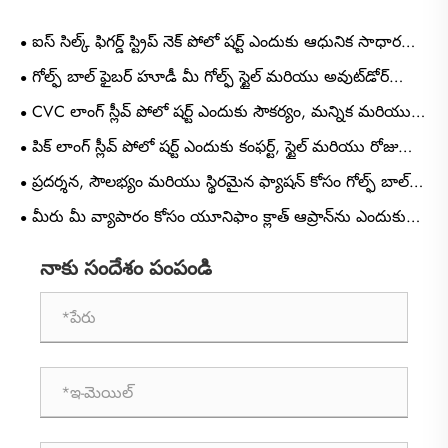
ఐస్ సిల్క్ ఫిగర్డ్ స్ట్రిప్ నెక్ పోలో షర్ట్ ఎందుకు ఆధునిక సాధారణం
మరియు వ్యాపార దుస్తులు కోసం ఇష్టపడే ఎంపికగా మారింది
గోల్ఫ్ బాల్ ఫైబర్ హూడీ మీ గోల్ఫ్ స్టైల్ మరియు అవుట్‌డోర్
కంఫర్ట్‌ను ఎలా మార్చగలదు
CVC లాంగ్ స్లీవ్ పోలో షర్ట్ ఎందుకు సౌకర్యం, మన్నిక మరియు
వృత్తిపరమైన శైలికి ఉత్తమ ఎంపిక
పిక్ లాంగ్ స్లీవ్ పోలో షర్ట్ ఎందుకు కంఫర్ట్, స్టైల్ మరియు రోజువారీ
పాండిత్యానికి సరైన ఎంపిక
ప్రదర్శన, సౌలభ్యం మరియు స్థిరమైన ఫ్యాషన్ కోసం గోల్ఫ్ బాల్
ఫైబర్ హూడీ ఎందుకు అంతిమ ఎంపికగా మారింది
మీరు మీ వ్యాపారం కోసం యూనిఫాం క్లాత్ ఆప్రాన్‌ను ఎందుకు
ఎంచుకోవాలి
నాకు సందేశం పంపండి