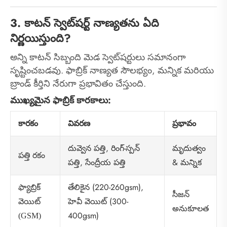
3. కాటన్ స్వెట్‌షర్ట్ నాణ్యతను ఏది
నిర్ణయిస్తుంది?
అన్ని కాటన్ సిబ్బంది మెడ స్వెట్‌షర్టులు సమానంగా
సృష్టించబడవు. ఫాబ్రిక్ నాణ్యత సౌలభ్యం, మన్నిక మరియు
బ్రాండ్ కీర్తిని నేరుగా ప్రభావితం చేస్తుంది.
ముఖ్యమైన ఫాబ్రిక్ కారకాలు:
కారకం
వివరణ
ప్రభావం
దువ్వెన పత్తి, రింగ్-స్పన్
మృదుత్వం
పత్తి రకం
పత్తి, సేంద్రీయ పత్తి
& మన్నిక
తేలికైన (220-260gsm),
ఫ్యాబ్రిక్
సీజన్
హెవీ వెయిట్ (300-
వెయిట్
అనుకూలత
400gsm)
(GSM)