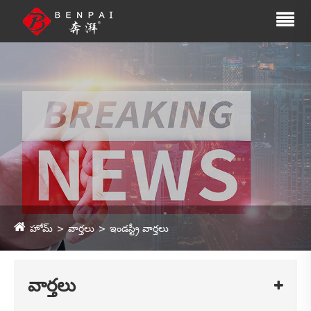
హోమ్
వార్తలు
ఇండస్ట్రీ వార్తలు
వార్తలు