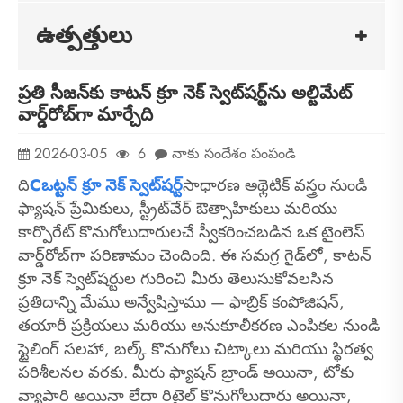
ఉత్పత్తులు
ప్రతి సీజన్‌కు కాటన్ క్రూ నెక్ స్వెట్‌షర్ట్‌ను అల్టిమేట్
వార్డ్‌రోబ్‌గా మార్చేది
2026-03-05
6
నాకు సందేశం పంపండి
ది
C
ఒట్టన్ క్రూ నెక్ స్వెట్‌షర్ట్
సాధారణ అథ్లెటిక్ వస్త్రం నుండి
ఫ్యాషన్ ప్రేమికులు, స్ట్రీట్‌వేర్ ఔత్సాహికులు మరియు
కార్పొరేట్ కొనుగోలుదారులచే స్వీకరించబడిన ఒక టైంలెస్
వార్డ్‌రోబ్‌గా పరిణామం చెందింది. ఈ సమగ్ర గైడ్‌లో, కాటన్
క్రూ నెక్ స్వెట్‌షర్టుల గురించి మీరు తెలుసుకోవలసిన
ప్రతిదాన్ని మేము అన్వేషిస్తాము — ఫాబ్రిక్ కంపోజిషన్,
తయారీ ప్రక్రియలు మరియు అనుకూలీకరణ ఎంపికల నుండి
స్టైలింగ్ సలహా, బల్క్ కొనుగోలు చిట్కాలు మరియు స్థిరత్వ
పరిశీలనల వరకు. మీరు ఫ్యాషన్ బ్రాండ్ అయినా, టోకు
వ్యాపారి అయినా లేదా రిటైల్ కొనుగోలుదారు అయినా,