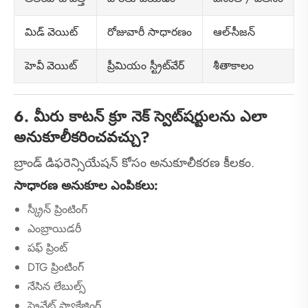
రోజువారీ సాధారణం
ఆల్-సీజన్
మిడ్ వెయిట్
ప్రీమియం స్ట్రీట్‌వేర్
శీతాకాలం
హెవీ వెయిట్
6. మీరు కాటన్ క్రూ నెక్ స్వెట్‌షర్టులను ఎలా
అనుకూలీకరించవచ్చు?
బ్రాండ్ డిఫరెన్సియేషన్ కోసం అనుకూలీకరణ కీలకం.
సాధారణ అనుకూల ఎంపికలు:
స్క్రీన్ ప్రింటింగ్
ఎంబ్రాయిడరీ
పఫ్ ప్రింట్
DTG ప్రింటింగ్
నేసిన లేబుల్స్
ప్రైవేట్ ప్యాకేజింగ్