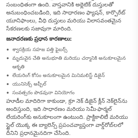
సంబంధితంగా ఉంది. వాస్తవానికి అథ్లెటిక్ దుస్తులతో
అనుబంధించబడింది, ఇది సాధారణం ఫ్యాషన్, కార్పొరేట్
యూనిఫాంలు, వీధి దుస్తులు మరియు విలాసవంతమైన
సేకరణలకు సజావుగా మారింది.
జనాదరణకు ప్రధాన కారణాలు:
శ్వాసక్రియ సహజ పత్తి ఫైబర్స్
మృదువైన చేతి అనుభూతి మరియు చర్మానికి అనుకూలమైన
ఆకృతి
లేయరింగ్ కోసం అనుకూలమైన మినిమలిస్ట్ డిజైన్
యునిసెక్స్ అప్పీల్
సంవత్సరం పొడవునా వినియోగం
హూడీల మాదిరిగా కాకుండా, క్రూ నెక్ డిజైన్ క్లీన్ నెక్‌లైన్‌ను
అందిస్తుంది, ఇది సాధారణం మరియు సెమీ-ఫార్మల్
లేయరింగ్‌కు అనుకూలంగా ఉంటుంది. ప్రాక్టికాలిటీ మరియు
స్టైల్ యొక్క ఈ బ్యాలెన్స్ ప్రపంచవ్యాప్తంగా వార్డ్‌రోబ్‌లలో
దీనిని ప్రధానమైనదిగా చేసింది.