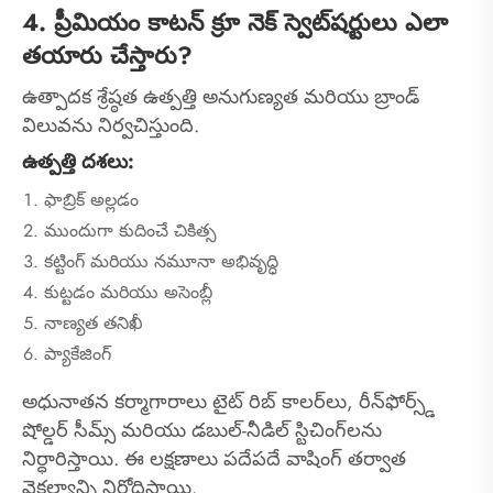
4. ప్రీమియం కాటన్ క్రూ నెక్ స్వెట్‌షర్టులు ఎలా
తయారు చేస్తారు?
ఉత్పాదక శ్రేష్ఠత ఉత్పత్తి అనుగుణ్యత మరియు బ్రాండ్
విలువను నిర్వచిస్తుంది.
ఉత్పత్తి దశలు:
ఫాబ్రిక్ అల్లడం
ముందుగా కుదించే చికిత్స
కట్టింగ్ మరియు నమూనా అభివృద్ధి
కుట్టడం మరియు అసెంబ్లీ
నాణ్యత తనిఖీ
ప్యాకేజింగ్
అధునాతన కర్మాగారాలు టైట్ రిబ్ కాలర్‌లు, రీన్‌ఫోర్స్డ్
షోల్డర్ సీమ్స్ మరియు డబుల్-నీడిల్ స్టిచింగ్‌లను
నిర్ధారిస్తాయి. ఈ లక్షణాలు పదేపదే వాషింగ్ తర్వాత
వైకల్యాన్ని నిరోధిస్తాయి.