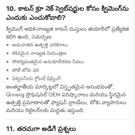
10. కాటన్ క్రూ నెక్ స్వెట్‌షర్టుల కోసం క్విమెంగ్‌ను
ఎందుకు ఎంచుకోవాలి?
క్విమెంగ్ అధిక-నాణ్యత కాటన్ దుస్తులు తయారీలో ప్రత్యేకత
కలిగి ఉంది, సమర్పణ:
అధునాతన ఉత్పత్తి పరికరాలు
కఠినమైన నాణ్యత నియంత్రణ
సౌకర్యవంతమైన అనుకూలీకరణ సేవలు
పోటీ టోకు ధర
విశ్వసనీయ గ్లోబల్ షిప్పింగ్
అంతర్జాతీయ మార్కెట్లలో విస్తృతమైన అనుభవంతో,
Qimeng ప్రొఫెషనల్ OEM పరిష్కారాలు మరియు స్థిరమైన
ఉత్పత్తి ప్రమాణాలతో ఫ్యాషన్ బ్రాండ్‌లు, టోకు వ్యాపారులు
మరియు రిటైలర్‌లకు మద్దతు ఇస్తుంది.
11. తరచుగా అడిగే ప్రశ్నలు