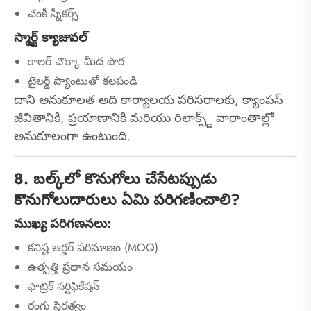
చంకీ స్నీకర్స్
స్మార్ట్ క్యాజువల్
కాలర్ చొక్కా మీద పొర
టైలర్డ్ ప్యాంటుతో కలపండి
దాని అనుకూలత అది కార్యాలయ పరిసరాలకు, క్యాంపస్
జీవితానికి, ప్రయాణానికి మరియు రిలాక్స్డ్ వారాంతాల్లో
అనుకూలంగా ఉంటుంది.
8. బల్క్‌లో కొనుగోలు చేసేటప్పుడు
కొనుగోలుదారులు ఏమి పరిగణించాలి?
ముఖ్య పరిగణనలు:
కనిష్ట ఆర్డర్ పరిమాణం (MOQ)
ఉత్పత్తి ప్రధాన సమయం
ఫాబ్రిక్ సర్టిఫికేషన్
రంగు స్థిరత్వం