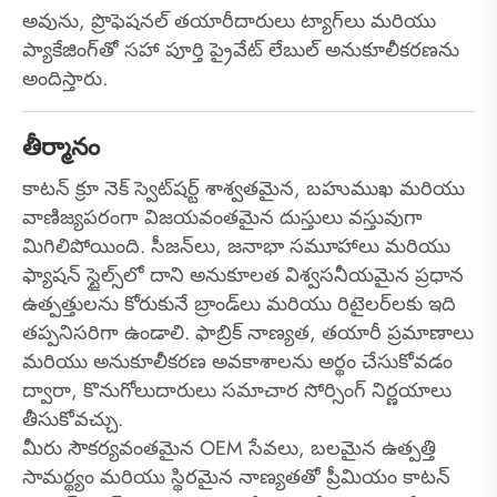
అవును, ప్రొఫెషనల్ తయారీదారులు ట్యాగ్‌లు మరియు
ప్యాకేజింగ్‌తో సహా పూర్తి ప్రైవేట్ లేబుల్ అనుకూలీకరణను
అందిస్తారు.
తీర్మానం
కాటన్ క్రూ నెక్ స్వెట్‌షర్ట్ శాశ్వతమైన, బహుముఖ మరియు
వాణిజ్యపరంగా విజయవంతమైన దుస్తులు వస్తువుగా
మిగిలిపోయింది. సీజన్‌లు, జనాభా సమూహాలు మరియు
ఫ్యాషన్ స్టైల్స్‌లో దాని అనుకూలత విశ్వసనీయమైన ప్రధాన
ఉత్పత్తులను కోరుకునే బ్రాండ్‌లు మరియు రిటైలర్‌లకు ఇది
తప్పనిసరిగా ఉండాలి. ఫాబ్రిక్ నాణ్యత, తయారీ ప్రమాణాలు
మరియు అనుకూలీకరణ అవకాశాలను అర్థం చేసుకోవడం
ద్వారా, కొనుగోలుదారులు సమాచార సోర్సింగ్ నిర్ణయాలు
తీసుకోవచ్చు.
మీరు సౌకర్యవంతమైన OEM సేవలు, బలమైన ఉత్పత్తి
సామర్థ్యం మరియు స్థిరమైన నాణ్యతతో ప్రీమియం కాటన్