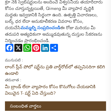
క్రూ నెక్ స్వెట్‌షర్టులను అందించే విశ్వసనీయ తయారీదారు
కోసం చూస్తున్నట్లయితే, Qimeng మీ వ్యాపార వృద్ధికి
మద్దతు ఇవ్వడానికి సిద్ధంగా ఉంది. ఉత్పత్తి విచారణలు,
బల్క్ ధర లేదా అనుకూలీకరణ వివరాల కోసం,
దయచేసి
మమ్మల్ని సంప్రదించండి
ఈ రోజు మరియు మీ
తదుపరి అత్యధికంగా అమ్ముడవుతున్న దుస్తుల సేకరణను
నిర్మించడం ప్రారంభించండి.
Facebook
X
WhatsApp
Pinterest
LinkedIn
Share
మునుపటి :
లాంగ్ స్లీవ్ పోలో షర్ట్‌ను ప్రతి వార్డ్‌రోబ్‌లో తప్పనిసరిగా కలిగి
ఉండాలి
తరువాత :
మీ బ్రాండ్ లేదా వ్యాపారం కోసం కొనుగోలు చేయడానికి
విలువైన T- షర్ట్ ఏది చేస్తుంది?
సంబంధిత వార్తలు