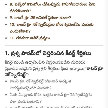
8. బల్క్‌లో కొనుగోలు చేసేటప్పుడు కొనుగోలుదారులు ఏమి
పరిగణించాలి?
9. కాటన్ క్రూ నెక్ అపెరల్ స్థిరంగా ఉందా?
10. కాటన్ క్రూ నెక్ స్వెట్‌షర్టుల కోసం క్విమెంగ్‌ను ఎందుకు
ఎంచుకోవాలి?
11. తరచుగా అడిగే ప్రశ్నలు
1. ప్రశ్న ఫారమ్‌లో విస్తరించిన కీవర్డ్ శీర్షికలు
కీవర్డ్ నుండి ఉద్భవించిన విస్తరింపబడిన మరియు
ప్రభావవంతమైన ప్రశ్న-శైలి శీర్షికలు క్రింద ఉన్నాయి
"కాటన్ క్రూ
నెక్ స్వెట్‌షర్ట్"
:
కాటన్ క్రూ నెక్ స్వెట్‌షర్ట్ రోజువారీ అత్యంత
సౌకర్యవంతమైనది ఎందుకు?
మీరు మీ బ్రాండ్ కోసం ఉత్తమ కాటన్ క్రూ నెక్ స్వెట్‌షర్ట్‌ను
ఎలా ఎంచుకుంటారు?