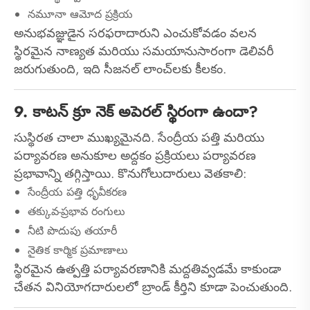
నమూనా ఆమోద ప్రక్రియ
అనుభవజ్ఞుడైన సరఫరాదారుని ఎంచుకోవడం వలన
స్థిరమైన నాణ్యత మరియు సమయానుసారంగా డెలివరీ
జరుగుతుంది, ఇది సీజనల్ లాంచ్‌లకు కీలకం.
9. కాటన్ క్రూ నెక్ అపెరల్ స్థిరంగా ఉందా?
సుస్థిరత చాలా ముఖ్యమైనది. సేంద్రీయ పత్తి మరియు
పర్యావరణ అనుకూల అద్దకం ప్రక్రియలు పర్యావరణ
ప్రభావాన్ని తగ్గిస్తాయి. కొనుగోలుదారులు వెతకాలి:
సేంద్రీయ పత్తి ధృవీకరణ
తక్కువ-ప్రభావ రంగులు
నీటి పొదుపు తయారీ
నైతిక కార్మిక ప్రమాణాలు
స్థిరమైన ఉత్పత్తి పర్యావరణానికి మద్దతివ్వడమే కాకుండా
చేతన వినియోగదారులలో బ్రాండ్ కీర్తిని కూడా పెంచుతుంది.