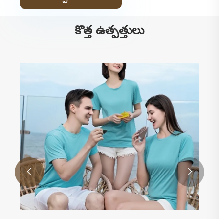
కొత్త ఉత్పత్తులు

