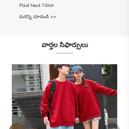
Plaid Neck T-Shirt
మరిన్ని చూడండి >>
వార్తల సిఫార్సులు