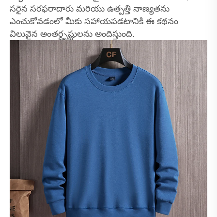
సరైన సరఫరాదారు మరియు ఉత్పత్తి నాణ్యతను
ఎంచుకోవడంలో మీకు సహాయపడటానికి ఈ కథనం
విలువైన అంతర్దృష్టులను అందిస్తుంది.