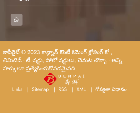
కాపీరైట్ © 2023 కాన్గ్నాన్ కౌంటీ కిమెంగ్ క్లోతింగ్ కో.,
లిమిటెడ్ - టీ -షర్టు, పోలో షర్టులు, చెమట చొక్కా - అన్ని
హక్కులూ ప్రత్యేకించుకోవడమైనది.
Links
Sitemap
RSS
XML
గోప్యతా విధానం