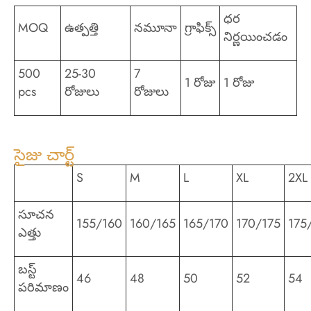
ధర
MOQ
ఉత్పత్తి
నమూనా
గ్రాఫిక్స్
నిర్ణయించడం
500
25-30
7
1 రోజు
1 రోజు
pcs
రోజులు
రోజులు
సైజు చార్ట్
S
M
L
XL
2XL
సూచన
155/160
160/165
165/170
170/175
175
ఎత్తు
బస్ట్
46
48
50
52
54
పరిమాణం