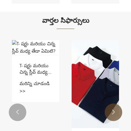
వార్తల సిఫార్సులు
T- షర్టు మరియు
చిన్న స్లీవ్ మధ్య
తేడా ఏమిటి?
మరిన్ని చూడండి
>>

