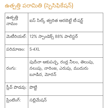
ఉత్పత్తి పరామితి (స్పెసిఫికేషన్)
ఉత్పత్తి
ఐస్ సిల్క్ త్వరిత ఆరబెట్టే టీ-షర్ట్
నామం
మెటీరియల్:
12% స్పాండెక్స్ 88% పాలిస్టర్
పరిమాణం:
S-4XL
పుదీనా ఆకుపచ్చ, రంధ్ర నీలం, తెలుపు,
రంగు:
నలుపు, నారింజ, ఎరుపు, ముదురు
బూడిద, మోరన్
స్లీవ్ పొడవు:
పొట్టి
ప్రింటింగ్:
సబ్లిమేషన్