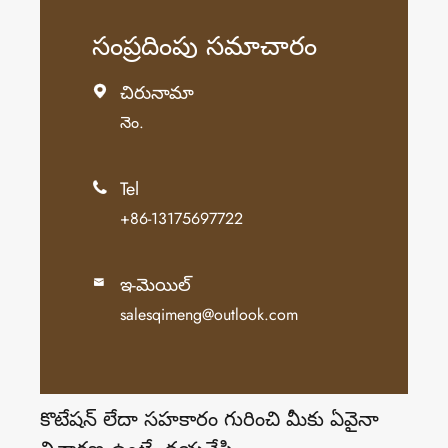
సంప్రదింపు సమాచారం
చిరునామా

నెం.
Tel

+86-13175697722
ఇ-మెయిల్

salesqimeng@outlook.com
కొటేషన్ లేదా సహకారం గురించి మీకు ఏవైనా