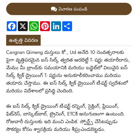
విచారణ పంపండి
Facebook
X
WhatsApp
Pinterest
LinkedIn
Share
ఉత్పత్తి వివరణ
Cangnan Qimeng దుస్తులు కో., Ltd అనేది 10 సంవత్సరాలకు
పైగా వృత్తిపరమైన ఐస్ సిల్క్ త్వరిత ఆరబెట్టే T- షర్టు తయారీదారు,
మేము మీ బ్రాండ్‌కు సమయానికి మరియు బడ్జెట్‌లో విలువైన ఐస్
సిల్క్ క్విక్ డ్రైయింగ్ T- షర్టును అనుకూలీకరించాము మరియు
తయారు చేస్తాము. ఈ ఐస్ సిల్క్ క్విక్ డ్రైయింగ్ టీ-షర్ట్ స్వదేశంలో
మరియు విదేశాలలో ప్రసిద్ధి చెందింది.
ఈ ఐస్ సిల్క్ క్విక్ డ్రైయింగ్ టీ-షర్ట్ రన్నింగ్, సైక్లింగ్, ప్లేయింగ్,
ఫిట్‌నెస్, బాస్కెట్‌బాల్, ట్రైనింగ్, ETCకి అనుగుణంగా ఉంటుంది.
రోజువారీ దుస్తులకు ఇది మంచి ఎంపిక. స్పోర్ట్స్ చేసేటప్పుడు
సౌకర్యం కోసం శ్వాసక్రియ మరియు శీఘ్ర-ఎండబెట్టడం.