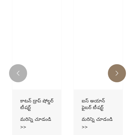


కాటన్ డ్రాప్ షోల్డర్
ఐస్ అయాన్
టీ-షర్ట్
ఫైబర్ టీ-షర్ట్
మరిన్ని చూడండి
మరిన్ని చూడండి
>>
>>