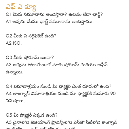
ఎఫ్ ఎ క్యూ
Q1 మీరు నమూనాను అందిస్తారా? ఉచితం లేదా ఛార్జ్?
A1 అవును మేము ఛార్జ్ నమూనాను అందిస్తాము.
Q2 మీకు ఏ సర్టిఫికేట్ ఉంది?
A2 ISO.
Q3 మీకు షోరూమ్ ఉందా?
A3 అవును WenZhouలో మాకు షోరూమ్ మరియు ఆఫీస్
ఉన్నాయి.
Q4 విమానాశ్రయం నుండి మీ ఫ్యాక్టరీ ఎంత దూరంలో ఉంది?
A4 లాంగ్వాన్ విమానాశ్రయం నుండి మా ఫ్యాక్టరీకి సుమారు 90
నిమిషాలు.
Q5 మీ ఫ్యాక్టరీ ఎక్కడ ఉంది?
A5 చైనాలోని జెజియాంగ్ ప్రావిన్స్‌లోని వెన్‌జౌ సిటీలోని కాంగ్నాన్