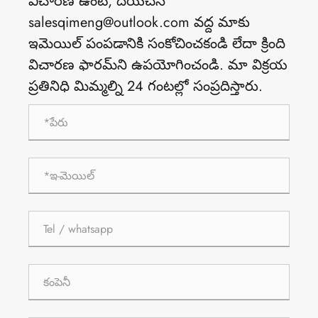
విచారణ ఉంటే, దయచేసి
salesqimeng@outlook.com వద్ద మాకు
ఇమెయిల్ పంపడానికి సంకోచించకండి లేదా క్రింది
విచారణ ఫారమ్‌ని ఉపయోగించండి. మా విక్రయ
ప్రతినిధి మిమ్మల్ని 24 గంటల్లో సంప్రదిస్తారు.