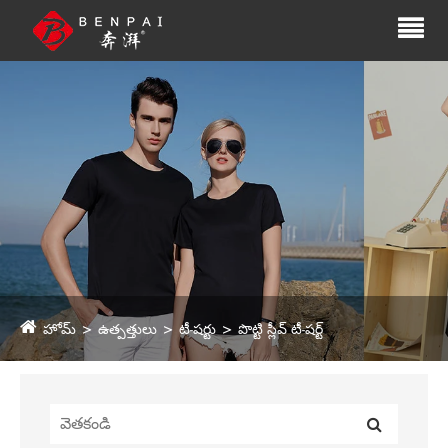
హోమ్
ఉత్పత్తులు
టీ-షర్టు
పొట్టి స్లీవ్ టీ-షర్ట్