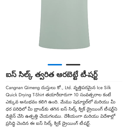
ఐస్ సిల్క్ త్వరిత ఆరబెట్టే టీ-షర్ట్
Cangnan Qimeng దుస్తులు కో., Ltd. వృత్తిపరమైన Ice Silk
Quick Drying T-Shirt తయారీదారుగా 10 సంవత్సరాల కంటే
ఎక్కువ అనుభవం కలిగి ఉంది. మేము షెడ్యూల్‌లో మరియు మీ
ధర పరిధిలో మీ బ్రాండ్‌కు తగిన ఐస్ సిల్క్ క్విక్ డ్రైయింగ్ టీ-షర్ట్‌ని
డిజైన్ చేసి ఉత్పత్తి చేయగలము. దేశీయంగా మరియు విదేశాల్లో
ప్రసిద్ధి చెందిన ఈ ఐస్ సిల్క్ క్విక్ డ్రైయింగ్ టీ-షర్ట్.