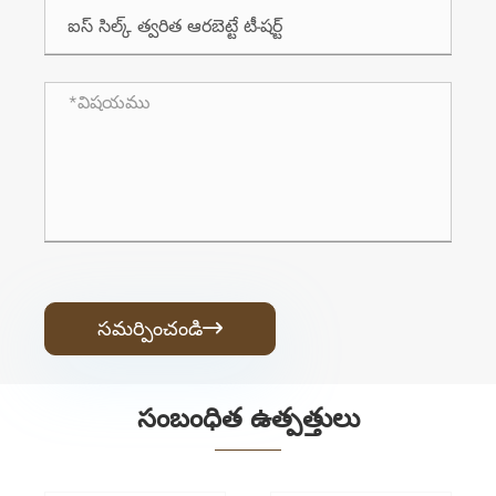
సమర్పించండి

సంబంధిత ఉత్పత్తులు