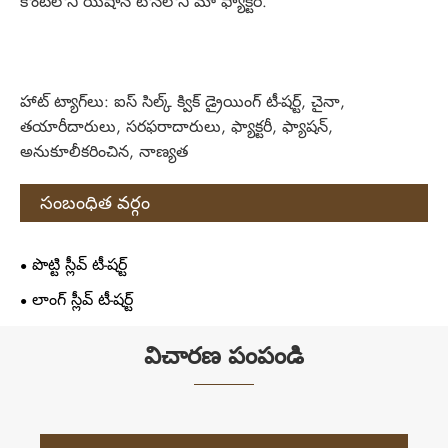
కౌంటీలోని యిషాన్ టౌన్‌లోని మా ఫ్యాక్టరీ.
హాట్ ట్యాగ్‌లు: ఐస్ సిల్క్ క్విక్ డ్రైయింగ్ టీ-షర్ట్, చైనా,
తయారీదారులు, సరఫరాదారులు, ఫ్యాక్టరీ, ఫ్యాషన్,
అనుకూలీకరించిన, నాణ్యత
సంబంధిత వర్గం
పొట్టి స్లీవ్ టీ-షర్ట్
లాంగ్ స్లీవ్ టీ-షర్ట్
విచారణ పంపండి