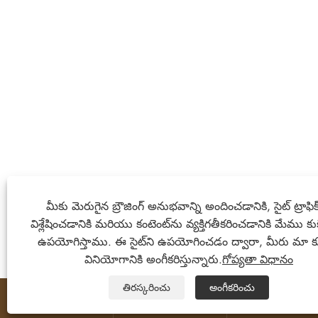
మీకు మెరుగైన బ్రౌజింగ్ అనుభవాన్ని అందించడానికి, సైట్ ట్రాఫిక
విశ్లేషించడానికి మరియు కంటెంట్‌ను వ్యక్తిగతీకరించడానికి మేము కు
ఉపయోగిస్తాము. ఈ సైట్‌ని ఉపయోగించడం ద్వారా, మీరు మా కు
వినియోగానికి అంగీకరిస్తున్నారు.
గోప్యతా విధానం
తిరస్కరించు
అంగీకరించు


