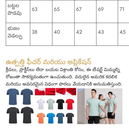
బట్టల
63
65
67
69
71
పొడవు
భుజం
38
40
42
43
45
వెడల్పు
ఉత్పత్తి ఫీచర్ మరియు అప్లికేషన్
క్రీడలు, ప్రాక్టీస్‌లు లేదా బయట విశ్రాంతి కోసం, ఈ టీ-షర్ట్ మిమ్మల్ని
రోజంతా సౌకర్యవంతంగా ఉంచుతుంది. వదులైన అమరిక కదలిక
మరియు అవసరమైన విధంగా పొరలు వేయడానికి అనుమతిస్తుంది.