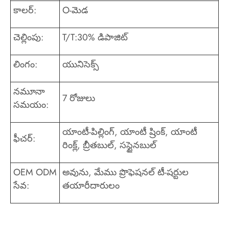
కాలర్:
O-మెడ
చెల్లింపు:
T/T:30% డిపాజిట్
లింగం:
యునిసెక్స్
నమూనా
7 రోజులు
సమయం:
యాంటీ-పిల్లింగ్, యాంటీ ష్రింక్, యాంటీ
ఫీచర్:
రింక్ల్, బ్రీతబుల్, సస్టైనబుల్
OEM ODM
అవును, మేము ప్రొఫెషనల్ టీ-షర్టుల
సేవ:
తయారీదారులం