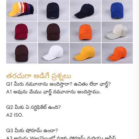
తరచుగా అడిగే ప్రశ్నలు
Q1 మీరు నమూనాను అందిస్తారా? ఉచితం లేదా ఛార్జ్?
A1 అవును మేము ఛార్జ్ నమూనాను అందిస్తాము.
Q2 మీకు ఏ సర్టిఫికేట్ ఉంది?
A2 ISO.
Q3 మీకు షోరూమ్ ఉందా?
A3 అవును WenZhouలో మాకు షోరూమ్ మరియు ఆఫీస్