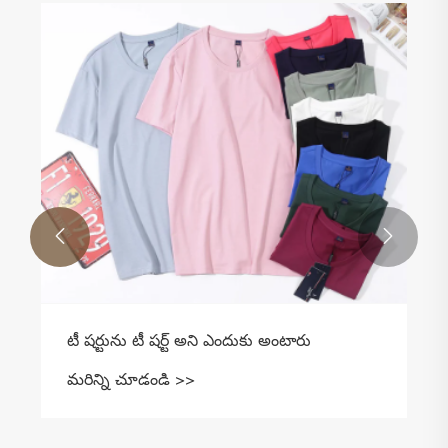


టీ షర్టును టీ షర్ట్ అని ఎందుకు అంటారు
మరిన్ని చూడండి >>