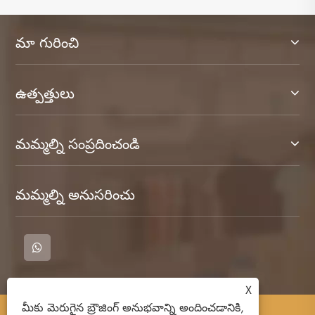
మా గురించి
ఉత్పత్తులు
మమ్మల్ని సంప్రదించండి
మమ్మల్ని అనుసరించు
X
మీకు మెరుగైన బ్రౌజింగ్ అనుభవాన్ని అందించడానికి,