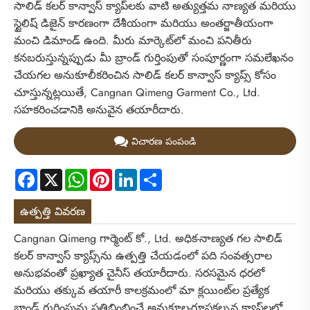
సాలిడ్ కలర్ కాన్వాస్ క్యాప్‌లకు వాటి అత్యుత్తమ నాణ్యత మరియు
స్టైలిష్ డిజైన్ కారణంగా దేశీయంగా మరియు అంతర్జాతీయంగా
మంచి డిమాండ్ ఉంది. మీరు మార్కెట్‌లో మంచి పనితీరు
కనబరుస్తున్నప్పుడు మీ బ్రాండ్ గుర్తింపుతో సంపూర్ణంగా సమలేఖనం
చేయగల అనుకూలీకరించిన సాలిడ్ కలర్ కాన్వాస్ క్యాప్స్ కోసం
చూస్తున్నట్లయితే, Cangnan Qimeng Garment Co., Ltd.
సహకరించడానికి అనువైన తయారీదారు.
విచారణ పంపండి
Facebook
X
WhatsApp
Pinterest
LinkedIn
Share
ఉత్పత్తి వివరణ
Cangnan Qimeng గార్మెంట్ కో., Ltd. అధిక-నాణ్యత గల సాలిడ్
కలర్ కాన్వాస్ క్యాప్స్‌ను ఉత్పత్తి చేయడంలో పది సంవత్సరాల
అనుభవంతో ప్రఖ్యాత చైనీస్ తయారీదారు. సరసమైన ధరలో
మరియు తక్కువ తయారీ కాలక్రమంలో మా క్లయింట్‌ల ప్రత్యేక
బ్రాండ్ గుర్తింపును ప్రతిబింబించే అనుకూల-రూపకల్పన క్యాప్‌లలో