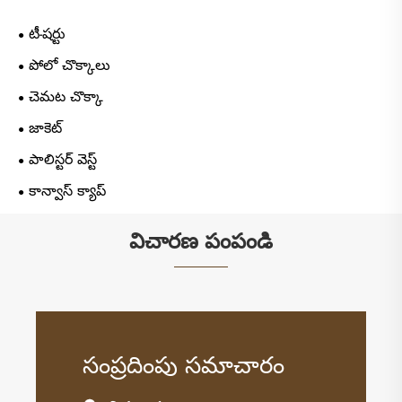
టీ-షర్టు
పోలో చొక్కాలు
చెమట చొక్కా
జాకెట్
పాలిస్టర్ వెస్ట్
కాన్వాస్ క్యాప్
విచారణ పంపండి
సంప్రదింపు సమాచారం