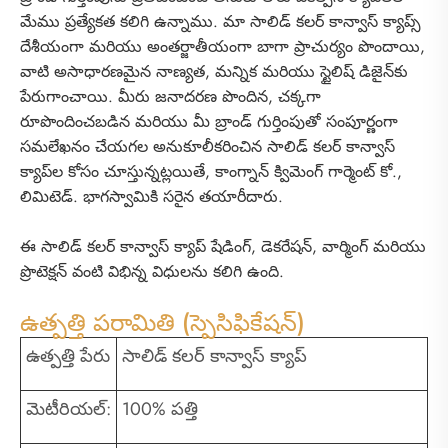
మేము ప్రత్యేకత కలిగి ఉన్నాము. మా సాలిడ్ కలర్ కాన్వాస్ క్యాప్స్
దేశీయంగా మరియు అంతర్జాతీయంగా బాగా ప్రాచుర్యం పొందాయి,
వాటి అసాధారణమైన నాణ్యత, మన్నిక మరియు స్టైలిష్ డిజైన్‌కు
పేరుగాంచాయి. మీరు జనాదరణ పొందిన, చక్కగా
రూపొందించబడిన మరియు మీ బ్రాండ్ గుర్తింపుతో సంపూర్ణంగా
సమలేఖనం చేయగల అనుకూలీకరించిన సాలిడ్ కలర్ కాన్వాస్
క్యాప్‌ల కోసం చూస్తున్నట్లయితే, కాంగ్నాన్ క్విమెంగ్ గార్మెంట్ కో.,
లిమిటెడ్. భాగస్వామికి సరైన తయారీదారు.
ఈ సాలిడ్ కలర్ కాన్వాస్ క్యాప్ షేడింగ్, డెకరేషన్, వార్మింగ్ మరియు
ప్రొటెక్షన్ వంటి విభిన్న విధులను కలిగి ఉంది.
ఉత్పత్తి పరామితి (స్పెసిఫికేషన్)
ఉత్పత్తి పేరు
సాలిడ్ కలర్ కాన్వాస్ క్యాప్
మెటీరియల్:
100% పత్తి