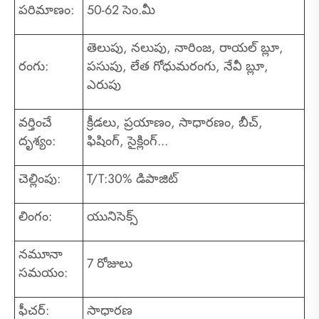
పరిమాణం:
50-62 సెం.మీ
తెలుపు, నలుపు, నారింజ, రాయల్ బ్లూ,
రంగు:
పసుపు, లేత గోధుమరంగు, నేవీ బ్లూ,
ఎరుపు
వర్తించే
క్రీడలు, ప్రయాణం, సాధారణం, బీచ్,
దృశ్యం:
ఫిషింగ్, సైక్లింగ్...
చెల్లింపు:
T/T:30% డిపాజిట్
లింగం:
యునిసెక్స్
నమూనా
7 రోజులు
సమయం:
ఫీచర్:
సాధారణ