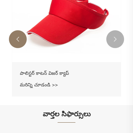


పాలిస్టర్ కాటన్ విజర్ క్యాప్
మరిన్ని చూడండి >>
వార్తల సిఫార్సులు