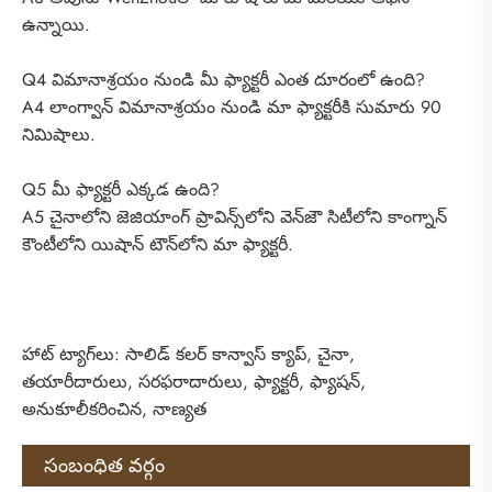
ఉన్నాయి.
Q4 విమానాశ్రయం నుండి మీ ఫ్యాక్టరీ ఎంత దూరంలో ఉంది?
A4 లాంగ్వాన్ విమానాశ్రయం నుండి మా ఫ్యాక్టరీకి సుమారు 90
నిమిషాలు.
Q5 మీ ఫ్యాక్టరీ ఎక్కడ ఉంది?
A5 చైనాలోని జెజియాంగ్ ప్రావిన్స్‌లోని వెన్‌జౌ సిటీలోని కాంగ్నాన్
కౌంటీలోని యిషాన్ టౌన్‌లోని మా ఫ్యాక్టరీ.
హాట్ ట్యాగ్‌లు: సాలిడ్ కలర్ కాన్వాస్ క్యాప్, చైనా,
తయారీదారులు, సరఫరాదారులు, ఫ్యాక్టరీ, ఫ్యాషన్,
అనుకూలీకరించిన, నాణ్యత
సంబంధిత వర్గం