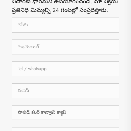
విచారణ ఫారమ్‌ని ఉపయోగించండి. మా విక్రయ
ప్రతినిధి మిమ్మల్ని 24 గంటల్లో సంప్రదిస్తారు.