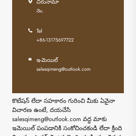
చిరునామా

నెం.
Tel

+86-13175697722
ఇ-మెయిల్

salesqimeng@outlook.com
కొటేషన్ లేదా సహకారం గురించి మీకు ఏవైనా
విచారణ ఉంటే, దయచేసి
salesqimeng@outlook.com వద్ద మాకు
ఇమెయిల్ పంపడానికి సంకోచించకండి లేదా క్రింది