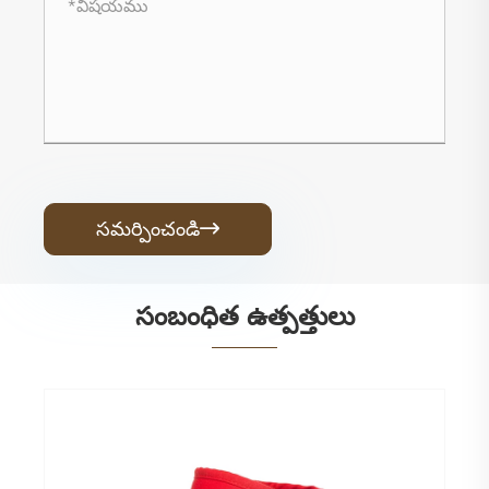
సమర్పించండి

సంబంధిత ఉత్పత్తులు