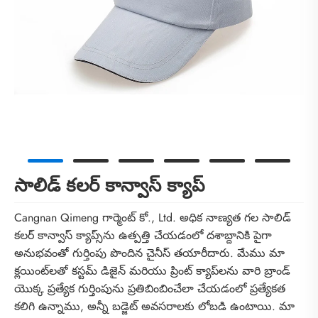
సాలిడ్ కలర్ కాన్వాస్ క్యాప్
Cangnan Qimeng గార్మెంట్ కో., Ltd. అధిక నాణ్యత గల సాలిడ్
కలర్ కాన్వాస్ క్యాప్స్‌ను ఉత్పత్తి చేయడంలో దశాబ్దానికి పైగా
అనుభవంతో గుర్తింపు పొందిన చైనీస్ తయారీదారు. మేము మా
క్లయింట్‌లతో కస్టమ్ డిజైన్ మరియు ప్రింట్ క్యాప్‌లను వారి బ్రాండ్
యొక్క ప్రత్యేక గుర్తింపును ప్రతిబింబించేలా చేయడంలో ప్రత్యేకత
కలిగి ఉన్నాము, అన్నీ బడ్జెట్ అవసరాలకు లోబడి ఉంటాయి. మా