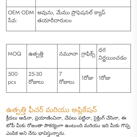
OEM ODM
అవును, మేము ప్రొఫెషనల్ క్యాప్
సేవ:
తయారీదారులం
ధర
MOQ
ఉత్పత్తి
నమూనా
గ్రాఫిక్స్
నిర్ణయించడం
500
25-30
7
1రోజు
1రోజు
pcs
రోజులు
రోజులు
ఉత్పత్తి ఫీచర్ మరియు అప్లికేషన్
క్రీడలు ఆడినా, ప్రయాణించినా, చేపలు పట్టినా, సైక్లింగ్ చేసినా, ఈ
టోపీ మీకు రోజంతా సౌకర్యంగా ఉంటుంది మరియు ఇది మీకు గొప్ప
ఎంపిక అని నేను భావిస్తున్నాను.