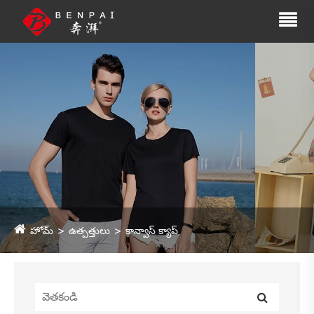
హోమ్
ఉత్పత్తులు
కాన్వాస్ క్యాప్